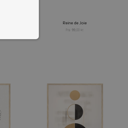
 Ved at bruge vores
ores cookiepolitik.
Læs
NALITET
UKLASSIFICEREDE
an at the Moulin Rouge
Reine de Joie
Fra
99,00
kr.
Fra
99,00
kr.