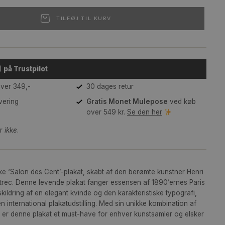
B1 (70 x 100 cm)
TILFØJ TIL KURV
(4,4)
på Trustpilot
Gratis fragt over 349,-
30 dages retur
2-3 dages levering
Gratis Monet Mulep
over 549 kr.
Se den h
mme medfølger
ikke
.
lon des Cent
ev den ikoniske ‘Salon des Cent’-plakat, skabt af den berømte