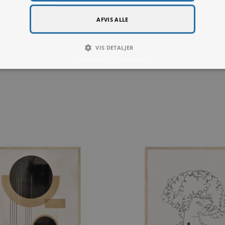
Denne hjemmeside bruger cookies til at forbedre brugeroplevelsen.
hjemmeside giver du samtykke til alle cookies i overensstemmelse med v
mere
LUT
YDEEVNE
MÅLRETNING
FUNKTIO
ENDIGE
ACCEPTER ALLE
AFVIS ALLE
La Vache Enragée
The Englishm
VIS DETALJER
Fra
99,00
kr.
POWERED BY COOKIESCRIPT