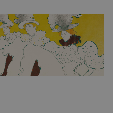
 Toulouse-Lautrec. Denne levende plakat fanger essensen af 1
 sin stilfulde skildring af en elegant kvinde og den karakteristis
 annoncerer en international plakatudstilling. Med sin unikke k
ver og design, er denne plakat et must-have for enhver kunsts
historisk kunst.