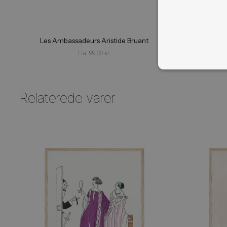
ABSO
NØDV
Les Ambassadeurs Aristide Bruant
Fra
99,00
kr.
Relaterede varer