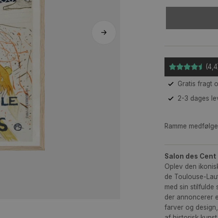
Ra
Sa
Opl