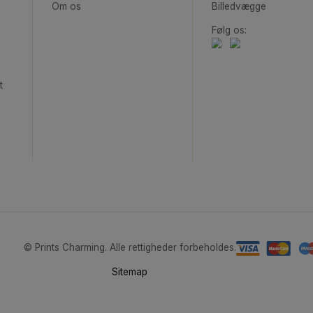
Kreuzberg 03
Les 
Fra
99,00
kr.
Om Prints Charming
Bliv Ins
Om os
Billedv
Følg os:
en
værelset