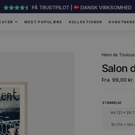
PÅ TRUSTPILOT |
DANSK VI
PLAKATER
MEST POPULÆRE
KOLLEKTIONER
He
S
F
ST