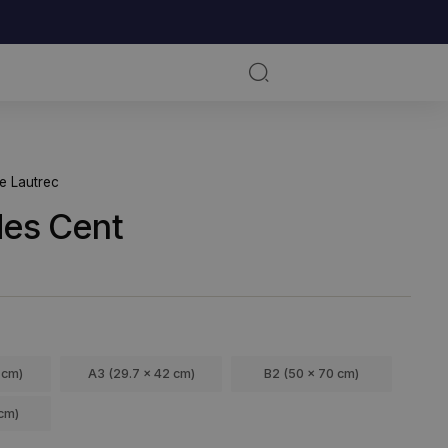
RKSOMHED
KUNSTNERE
nri de Toulouse Lautrec
alon des Cent
ra
99,00
kr.
ØRRELSE
A4 (21 x 29.7 cm)
A3 (29.7 x 42 cm)
B2 (50 