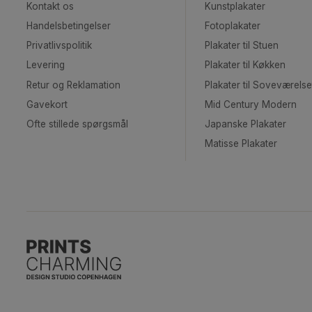
Never ready!
Fra
99,00
kr.
Kundeservice
Shop
Kontakt os
Kunstplakater
Handelsbetingelser
Fotoplakater
Privatlivspolitik
Plakater til Stuen
Levering
Plakater til Køkk
Retur og Reklamation
Plakater til Sove