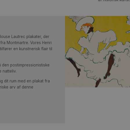
de
med
der
far
af 
 af Toulouse Lautrec plakater, der
trætter fra Montmartre. Vores Henri
ter tilfører en kunstnerisk flair til
kelse i den postimpressionistiske
risiske natteliv.
og berig dit rum med en plakat fra
kunstneriske arv af denne