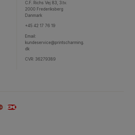
Gorgerettes 02
Kreuzberg 01
Fra
99,00
kr.
Fra
99,00
kr.
pireret
Printscharming.dk
ægge
C.F. Richs Vej 83, 3.tv.
2000 Frederiksberg
Danmark
+45 42 17 76 19
Email: