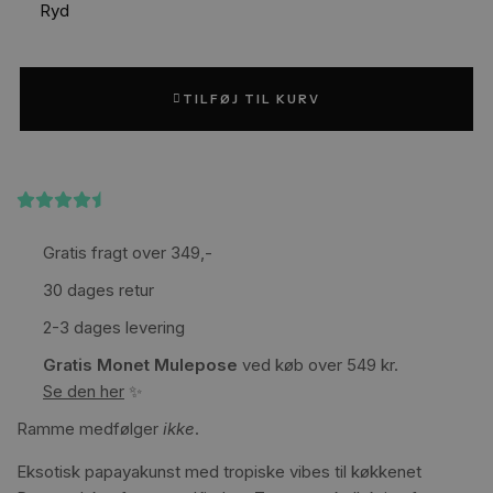
Ryd
TILFØJ TIL KURV
(4,4)
på Trustpilot
Gratis fragt over 349,-
30 dages retur
2-3 dages levering
Gratis Monet Mulepose
ved køb over 549 kr.
Se den her
✨
Ramme medfølger
ikke
.
Eksotisk papayakunst med tropiske vibes til køkkenet