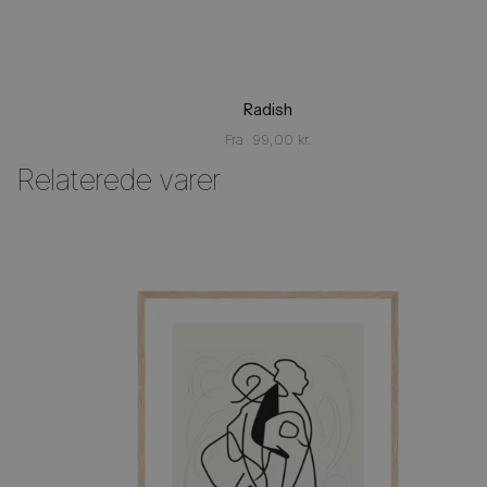
Radish
Fra
99,00
kr.
Relaterede varer