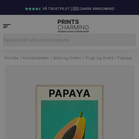
PÅ TRUSTPILOT | 🇩🇰 DANSK VIRKSOMHED
Forside
/
Kunstplakater
/
Mad og Drikke
/
Frugt og Grønt
/ Papaya