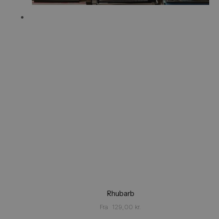
Rhubarb
Fra
129,00
kr.