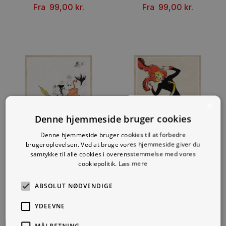
Fra
99,00
kr.
Fra
99,00
kr.
×
Denne hjemmeside bruger cookies
Denne hjemmeside bruger cookies til at forbedre
brugeroplevelsen. Ved at bruge vores hjemmeside giver du
samtykke til alle cookies i overensstemmelse med vores
cookiepolitik.
Læs mere
La Vache Enragée
Jane Avril
ABSOLUT NØDVENDIGE
Fra
99,00
kr.
Fra
99,00
kr.
YDEEVNE