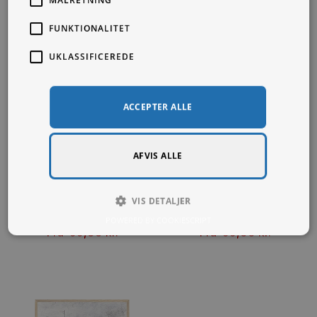
MÅLRETNING
FUNKTIONALITET
UKLASSIFICEREDE
ACCEPTER ALLE
AFVIS ALLE
VIS DETALJER
Ambassadeurs Aristide Bruant dans
Affiche pour le Moulin Rouge La
son cabaret
Goulue
POWERED BY COOKIESCRIPT
Fra
99,00
kr.
Fra
99,00
kr.