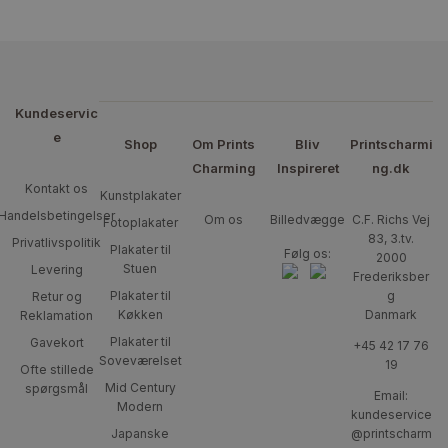
Kundeservic
e
Shop
Om Prints
Bliv
Printscharmi
Charming
Inspireret
ng.dk
Kontakt os
Kunstplakater
Handelsbetingelser
Om os
Billedvægge
C.F. Richs Vej
Fotoplakater
83, 3.tv.
Privatlivspolitik
Plakater til
Følg os:
2000
Stuen
Levering
Frederiksber
Plakater til
g
Retur og
Køkken
Danmark
Reklamation
Plakater til
Gavekort
+45 42 17 76
Soveværelset
19
Ofte stillede
Mid Century
spørgsmål
Email:
Modern
kundeservice
Japanske
@printscharm