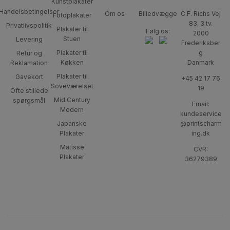
Kunstplakater
Handelsbetingelser
Om os
Billedvægge
C.F. Richs Vej
Fotoplakater
83, 3.tv.
Privatlivspolitik
Plakater til
Følg os:
2000
Stuen
Levering
Frederiksber
Plakater til
g
Retur og
Køkken
Danmark
Reklamation
Plakater til
Gavekort
+45 42 17 76
Soveværelset
19
Ofte stillede
Mid Century
spørgsmål
Email:
Modern
kundeservice
Japanske
@printscharm
Plakater
ing.dk
Matisse
CVR:
Plakater
36279389