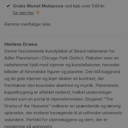
Gratis Monet Mulepose
ved køb over 549 kr.
Se den her
Ramme medfølger
ikke
.
Himlens Drama
Denne fascinerende kunstplakat af Beard reklamerer for
Adler Planetarium i Chicago Park District. Plakaten viser en
nattehimmel fyldt med stjerner og konstellationer, herunder
billeder af himmelske figurer og planeter. Den blå baggrund
og de gule stjerner og linjer skaber en kontrast, der
fremhæver den kosmiske skønhed og mystik. Planetariets
kuppelbygning er afbildet nederst, hvilket understreger
stedet som en portal til stjernehimmelen. Sloganet “The
Drama of the Heavens” indikerer en spændende og lærerig
oplevelse, der inviterer besøgende til at udforske universets
vidundere. Perfekt for stjernekiggere og dem, der er
nysgerrige på astronomi.