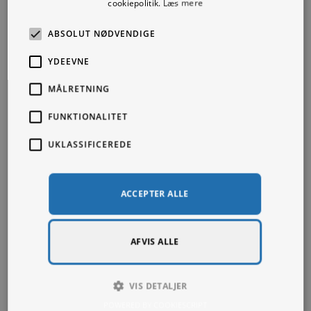
cookiepolitik.
Læs mere
Illinois. Disse værker indfangede en følelse af
fællesskab og glæde ved udendørsaktiviteter.
ABSOLUT NØDVENDIGE
YDEEVNE
SE ALLE
MÅLRETNING
FUNKTIONALITET
UKLASSIFICEREDE
ACCEPTER ALLE
AFVIS ALLE
VIS DETALJER
POWERED BY COOKIESCRIPT