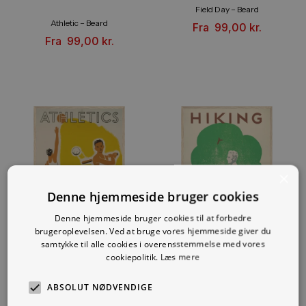
Field Day – Beard
Athletic – Beard
Fra
99,00
kr.
Fra
99,00
kr.
×
Denne hjemmeside bruger cookies
Denne hjemmeside bruger cookies til at forbedre
brugeroplevelsen. Ved at bruge vores hjemmeside giver du
samtykke til alle cookies i overensstemmelse med vores
cookiepolitik.
Læs mere
Athletics – Beard
Hiking – Beard
ABSOLUT NØDVENDIGE
Fra
99,00
kr.
Fra
99,00
kr.