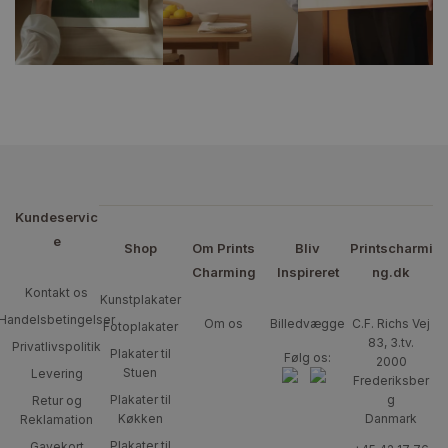
Kundeservic
e
Shop
Om Prints
Bliv
Printscharmi
Charming
Inspireret
ng.dk
Kontakt os
Kunstplakater
Handelsbetingelser
Om os
Billedvægge
C.F. Richs Vej
Fotoplakater
83, 3.tv.
Privatlivspolitik
Plakater til
Følg os:
2000
Stuen
Levering
Frederiksber
Plakater til
g
Retur og
Køkken
Danmark
Reklamation
Plakater til
Gavekort