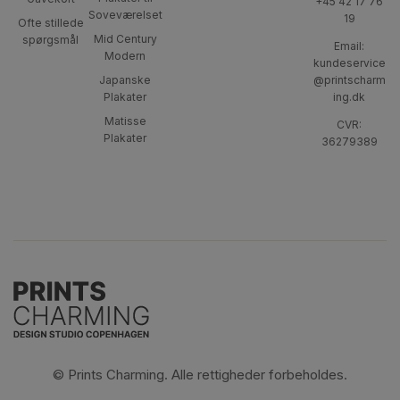
+45 42 17 76
Soveværelset
19
Ofte stillede
Mid Century
spørgsmål
Email:
Modern
kundeservice
Japanske
@printscharm
Plakater
ing.dk
Matisse
CVR:
Plakater
36279389
© Prints Charming. Alle rettigheder forbeholdes.