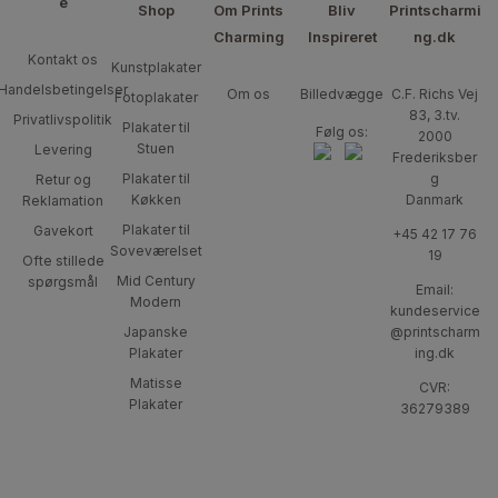
e
Shop
Om Prints
Bliv
Printscharmi
Charming
Inspireret
ng.dk
Kontakt os
Kunstplakater
Handelsbetingelser
Om os
Billedvægge
C.F. Richs Vej
Fotoplakater
83, 3.tv.
Privatlivspolitik
Plakater til
Følg os:
2000
Stuen
Levering
Frederiksber
Plakater til
g
Retur og
Køkken
Danmark
Reklamation
Plakater til
Gavekort
+45 42 17 76
Soveværelset
19
Ofte stillede
Mid Century
spørgsmål
Email:
Modern
kundeservice
Japanske
@printscharm
Plakater
ing.dk
Matisse
CVR:
Plakater
36279389