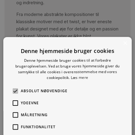
og indretning.
Fra moderne abstrakte kompositioner til
klassiske motiver med et twist, er hver eneste
plakat designet med øje for detalje og en passion
for kunst. Vores plakater er ikke blot
×
dekorationer; de er fortællinger, der bringer et
Denne hjemmeside bruger cookies
rum til live, og som reflekterer din personlige stil.
Denne hjemmeside bruger cookies til at forbedre
Se alle
brugeroplevelsen. Ved at bruge vores hjemmeside giver du
samtykke til alle cookies i overensstemmelse med vores
cookiepolitik.
Læs mere
ABSOLUT NØDVENDIGE
YDEEVNE
MÅLRETNING
FUNKTIONALITET