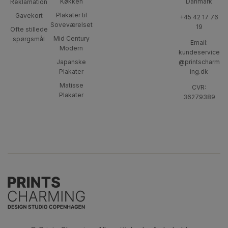
Køkken
Danmark
Reklamation
Plakater til
Gavekort
+45 42 17 76
Soveværelset
19
Ofte stillede
Mid Century
spørgsmål
Email:
Modern
kundeservice
Japanske
@printscharm
Plakater
ing.dk
Matisse
CVR:
Plakater
36279389