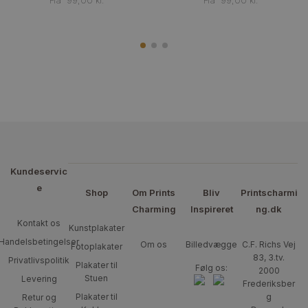
Fra
99,00
kr.
Fra
99,00
kr.
Kundeservic
e
Shop
Om Prints
Bliv
Printscharmi
Charming
Inspireret
ng.dk
Kontakt os
Kunstplakater
Handelsbetingelser
Om os
Billedvægge
C.F. Richs Vej
Fotoplakater
83, 3.tv.
Privatlivspolitik
Plakater til
Følg os:
2000
Stuen
Levering
Frederiksber
Plakater til
g
Retur og