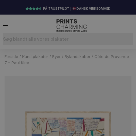
PÅ TRUSTPILOT |
DANSK VIRKSOMHED
Forside
/
Kunstplakater
/
Byer
/
Bylandskaber
/ Côte de Provence
7 – Paul Klee