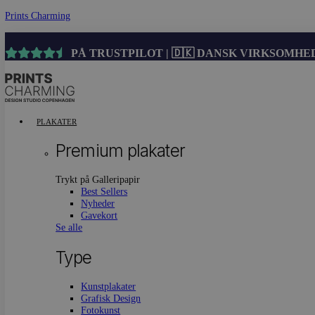
Prints Charming
PÅ TRUSTPILOT | 🇩🇰 DANSK VIRK
Menu
PLAKATER
Premium plakater
Trykt på Galleripapir
Best Sellers
Nyheder
Gavekort
Se alle
Type