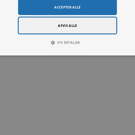
Denne hjemmeside bruger cookie
Denne hjemmeside bruger cookies til at forbedre brugeroplevelsen.
hjemmeside giver du samtykke til alle cookies i overensstemmelse med v
mere
LUT
YDEEVNE
MÅLRETNING
FUNKTIO
ENDIGE
ACCEPTER ALLE
AFVIS ALLE
VIS DETALJER
POWERED BY COOKIESCRIPT