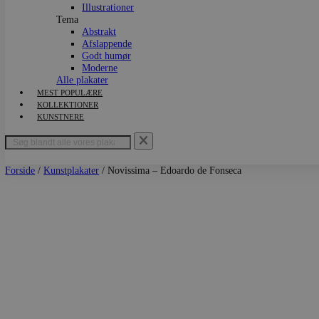
Kunstplakater
Grafisk Design
Fotokunst
Illustrationer
Tema
Abstrakt
Afslappende
Godt humør
Moderne
Alle plakater
MEST POPULÆRE
KOLLEKTIONER
KUNSTNERE
Forside
/
Kunstplakater
/ Novissima – Edoardo de Fonseca