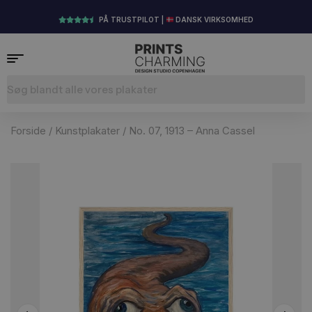
PÅ TRUSTPILOT |
DANSK VIRKSOMHED
Forside
/
Kunstplakater
/ No. 07, 1913 – Anna Cassel