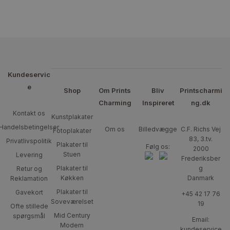
Kundeservic
e
Shop
Om Prints
Bliv
Printscharmi
Charming
Inspireret
ng.dk
Kontakt os
Kunstplakater
Handelsbetingelser
Om os
Billedvægge
C.F. Richs Vej
Fotoplakater
83, 3.tv.
Privatlivspolitik
Plakater til
Følg os:
2000
Stuen
Levering
Frederiksber
Plakater til
g
Retur og
Køkken
Danmark
Reklamation
Plakater til
Gavekort
+45 42 17 76
Soveværelset
19
Ofte stillede
Mid Century
spørgsmål
Email:
Modern
kundeservice