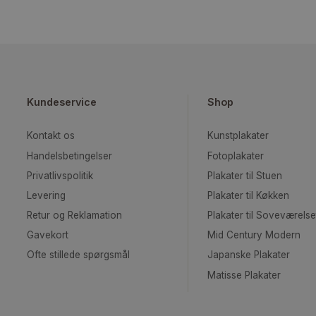
Water Lillies – Claude Monet
Fra
99,00
kr.
Kundeservice
Shop
Kontakt os
Kunstplakater
Handelsbetingelser
Fotoplakater