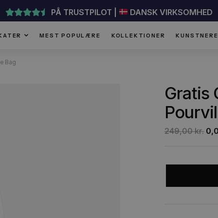
PÅ TRUSTPILOT |
DANSK VI
PLAKATER
MEST POPULÆRE
KOLLEKTIONER
ille – Tote Bag
G
P
2