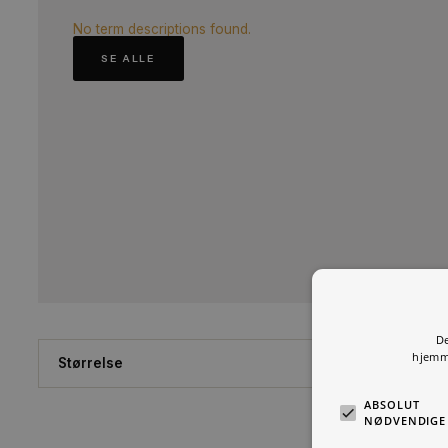
No term descriptions found.
SE ALLE