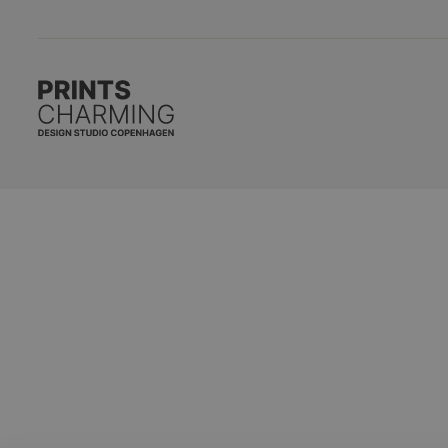
Privatlivspolitik
Plakater til Stuen
Levering
Plakater til Køkk
Retur og Reklamation
Plakater til Sove
Gavekort
Mid Century Mo
Ofte stillede spørgsmål
Japanske Plakat
Matisse Plakater