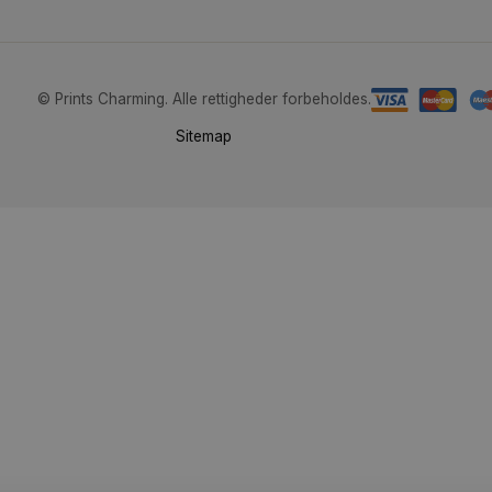
Følg os:
en
værelset
dern
er
© Prints Charming. Alle rettigheder forbeholdes.
Sitemap