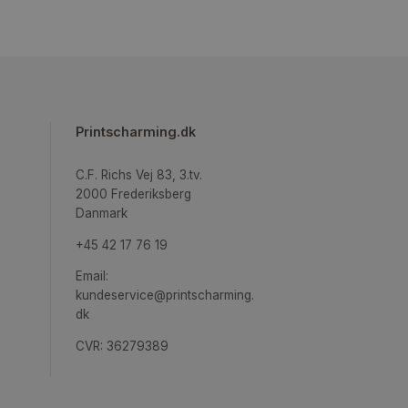
pireret
Printscharming.dk
ægge
C.F. Richs Vej 83, 3.tv.
2000 Frederiksberg