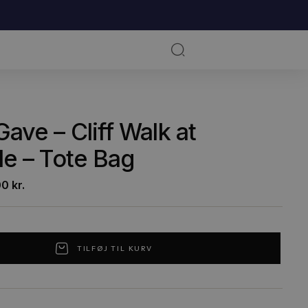
RKSOMHED
KUNSTNERE
ratis Gave – Cliff Walk at
ourville – Tote Bag
49,00
kr.
0,00
kr.
TILFØJ TIL KURV