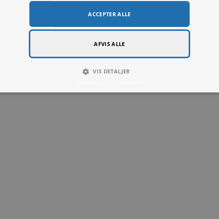
Denne hjemmeside bruger cookies til at forbedre brugeroplevelsen.
hjemmeside giver du samtykke til alle cookies i overensstemmelse med v
420 × 380 mm
mere
LUT
YDEEVNE
MÅLRETNING
FUNKTIO
ENDIGE
ACCEPTER ALLE
AFVIS ALLE
Rhythmic Contours
Fra
99,00
kr.
VIS DETALJER
POWERED BY COOKIESCRIPT