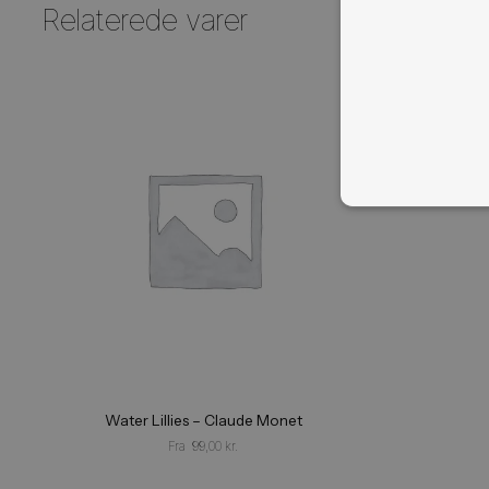
Størrelse
ABSO
NØDV
Relaterede varer