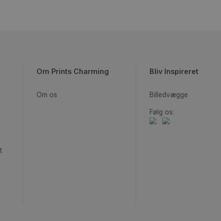
Om Prints Charming
Bliv Ins
Om os
Billedv