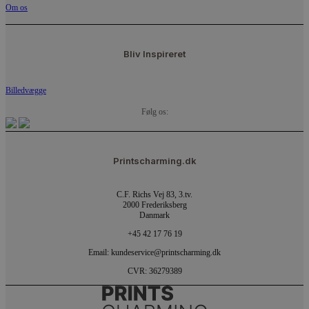
Om os
Bliv Inspireret
Billedvægge
Følg os:
Printscharming.dk
C.F. Richs Vej 83, 3.tv.
2000 Frederiksberg
Danmark
+45 42 17 76 19
Email: kundeservice@printscharming.dk
CVR: 36279389