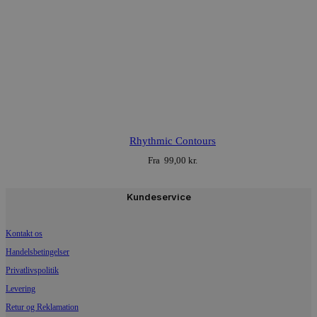
This
product
Rhythmic Contours
has
Fra
99,00
kr.
multiple
variants.
The
Kundeservice
options
may
be
Kontakt os
chosen
Handelsbetingelser
on
the
Privatlivspolitik
product
Levering
page
Retur og Reklamation