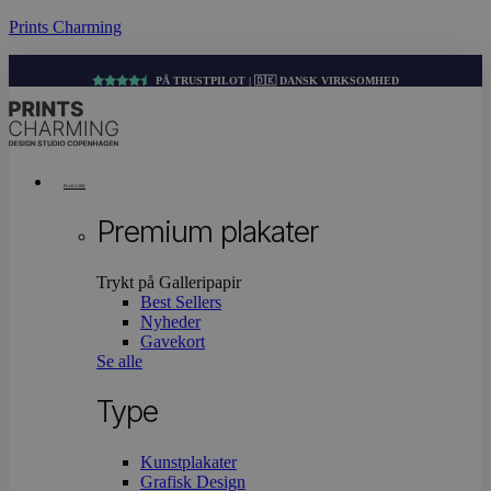
Prints Charming
PÅ TRUSTPILOT | 🇩🇰 DANSK VIRKSOMHED
Menu
PLAKATER
Premium plakater
Trykt på Galleripapir
Best Sellers
Nyheder
Gavekort
Se alle
Type
Kunstplakater
Grafisk Design