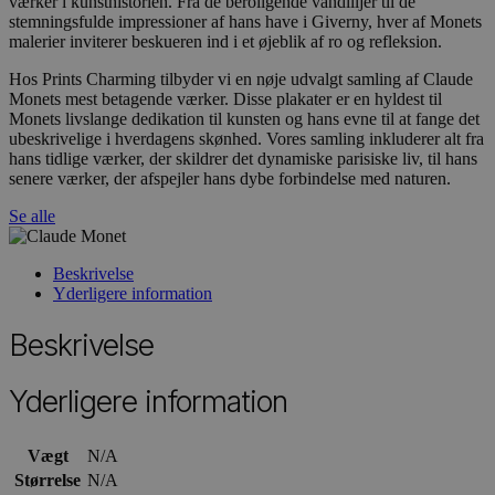
værker i kunsthistorien. Fra de beroligende vandliljer til de
stemningsfulde impressioner af hans have i Giverny, hver af Monets
malerier inviterer beskueren ind i et øjeblik af ro og refleksion.
Hos Prints Charming tilbyder vi en nøje udvalgt samling af Claude
Monets mest betagende værker. Disse plakater er en hyldest til
Monets livslange dedikation til kunsten og hans evne til at fange det
ubeskrivelige i hverdagens skønhed. Vores samling inkluderer alt fra
hans tidlige værker, der skildrer det dynamiske parisiske liv, til hans
senere værker, der afspejler hans dybe forbindelse med naturen.
Se alle
Beskrivelse
Yderligere information
Beskrivelse
Yderligere information
Vægt
N/A
Størrelse
N/A