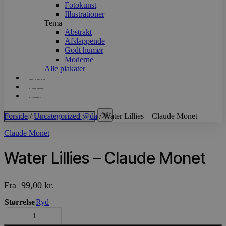
Fotokunst
Illustrationer
Tema
Abstrakt
Afslappende
Godt humør
Moderne
Alle plakater
MEST POPULÆRE
KOLLEKTIONER
KUNSTNERE
Forside
/
Uncategorized @da
/ Water Lillies – Claude Monet
Claude Monet
Water Lillies – Claude Monet
Fra
99,00
kr.
Størrelse
Ryd