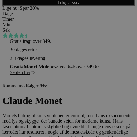
Tilføj til kurv
Lige nu: Spar 20%
Dage
Timer
Min
Sek
(4,4)
på Trustpilot
Gratis fragt over 349,-
30 dages retur
2-3 dages levering
Gratis Monet Mulepose
ved køb over 549 kr.
Se den her
✨
Ramme medfølger
ikke
.
Claude Monet
Monets bidrag til kunstverdenen er enormt, med hans eksperimenter
med lys og skygge, der banede vejen for moderne kunst. Hans
fascination af naturens skønhed og evne til at fange dens essens på
lærredet har resulteret i nogle af de mest elskede og genkendelige