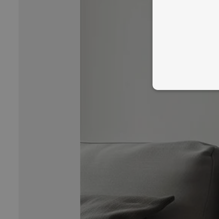
ABSO
NØDV