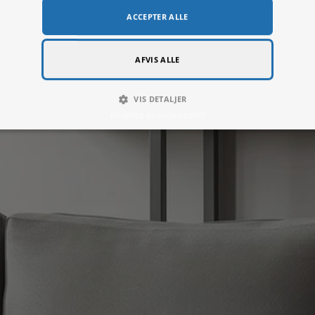
Denne hjemmeside bruger cookie
Denne hjemmeside bruger cookies til at forbedre brugeroplevelsen.
hjemmeside giver du samtykke til alle cookies i overensstemmelse med v
mere
LUT
YDEEVNE
MÅLRETNING
FUNKTIO
ENDIGE
ACCEPTER ALLE
AFVIS ALLE
VIS DETALJER
POWERED BY COOKIESCRIPT