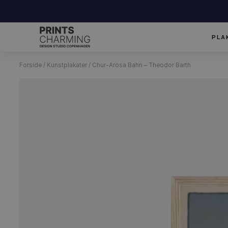
Forside
/
Kunstplakater
/ Chur-Arosa Bahn – Theodor Barth
ater
Grafisk
Illustationer
Design