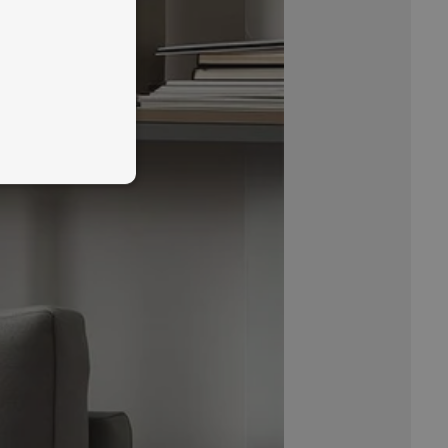
×
s
 Ved at bruge vores
ores cookiepolitik.
Læs
NALITET
UKLASSIFICEREDE