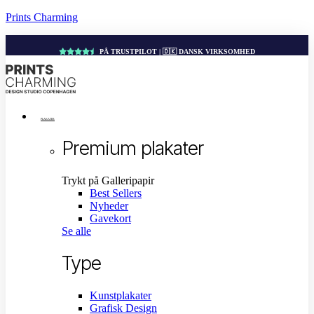
Prints Charming
PÅ TRUSTPILOT | 🇩🇰 DANSK VIRKSOMHED
Menu
PLAKATER
Premium plakater
Trykt på Galleripapir
Best Sellers
Nyheder
Gavekort
Se alle
Type
Kunstplakater
Grafisk Design