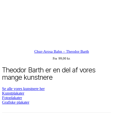
This
product
Chur-Arosa Bahn – Theodor Barth
has
Fra
99,00
kr.
multiple
variants.
Theodor Barth er en del af vores
The
options
mange kunstnere
may
be
chosen
Se alle vores kunstnere her
on
Kunstplakater
the
Fotoplakater
product
Grafiske plakater
page