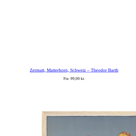
This
product
Zermatt, Matterhorn, Schweiz – Theodor Barth
has
Fra
99,00
kr.
multiple
variants.
The
options
may
be
chosen
on
the
product
page