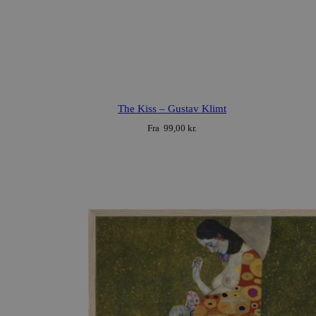
This
product
The Kiss – Gustav Klimt
has
Fra
99,00
kr.
multiple
variants.
The
options
may
be
chosen
on
the
product
page