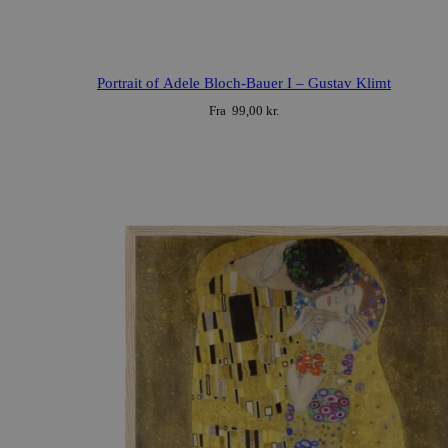
This
product
Portrait of Adele Bloch-Bauer I – Gustav Klimt
has
Fra
99,00
kr.
multiple
variants.
The
options
may
be
chosen
on
the
product
page