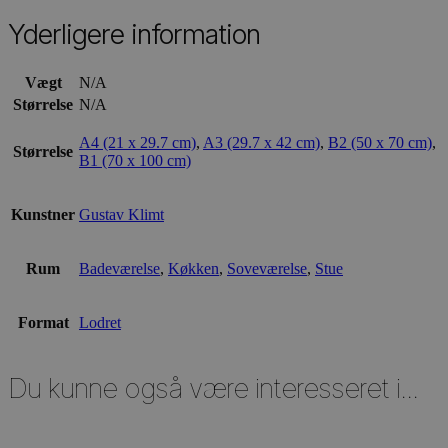
Yderligere information
Vægt
N/A
Størrelse
N/A
A4 (21 x 29.7 cm)
,
A3 (29.7 x 42 cm)
,
B2 (50 x 70 cm)
,
Størrelse
B1 (70 x 100 cm)
Kunstner
Gustav Klimt
Rum
Badeværelse
,
Køkken
,
Soveværelse
,
Stue
Format
Lodret
Du kunne også være interesseret i...