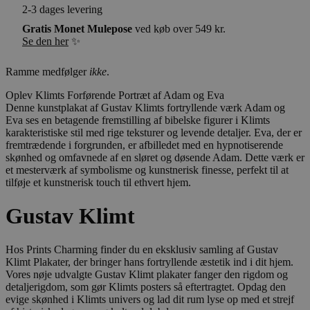
2-3 dages levering
Gratis Monet Mulepose
ved køb over 549 kr.
Se den her
✨
Ramme medfølger
ikke
.
Oplev Klimts Forførende Portræt af Adam og Eva
Denne kunstplakat af Gustav Klimts fortryllende værk Adam og
Eva ses en betagende fremstilling af bibelske figurer i Klimts
karakteristiske stil med rige teksturer og levende detaljer. Eva, der er
fremtrædende i forgrunden, er afbilledet med en hypnotiserende
skønhed og omfavnede af en sløret og døsende Adam. Dette værk er
et mesterværk af symbolisme og kunstnerisk finesse, perfekt til at
tilføje et kunstnerisk touch til ethvert hjem.
Gustav Klimt
Hos Prints Charming finder du en eksklusiv samling af Gustav
Klimt Plakater, der bringer hans fortryllende æstetik ind i dit hjem.
Vores nøje udvalgte Gustav Klimt plakater fanger den rigdom og
detaljerigdom, som gør Klimts posters så eftertragtet. Opdag den
evige skønhed i Klimts univers og lad dit rum lyse op med et strejf