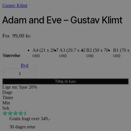
Gustav Klimt
Adam and Eve – Gustav Klimt
Fra
99,00
kr.
A4 (21 x 29.7
A3 (29.7 x 42
B2 (50 x 70
B1 (70 x
Størrelse
cm)
cm)
cm)
cm)
Ryd
Tilføj til kurv
Lige nu: Spar 20%
Dage
Timer
Min
Sek
(4,4)
på Trustpilot
Gratis fragt over 349,-
30 dages retur