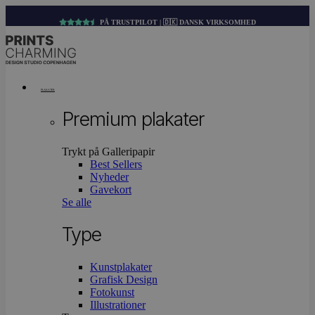
PÅ TRUSTPILOT | 🇩🇰 DANSK VIRKSOMHED
Menu
PLAKATER
Premium plakater
Trykt på Galleripapir
Best Sellers
Nyheder
Gavekort
Se alle
Type
Kunstplakater
Grafisk Design
Fotokunst
Illustrationer