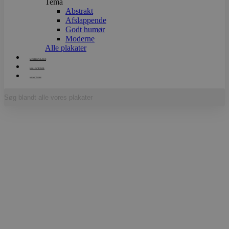
Tema
Abstrakt
Afslappende
Godt humør
Moderne
Alle plakater
MEST POPULÆRE
KOLLEKTIONER
KUNSTNERE
Forside
/
Kunstplakater
/ Adam and Eve – Gustav Klimt