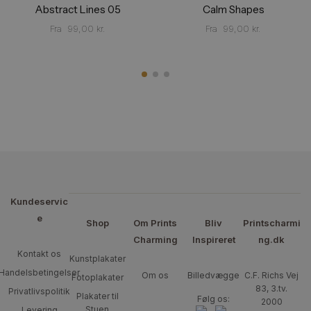
Abstract Lines 05
Calm Shapes
Fra
99,00
kr.
Fra
99,00
kr.
Kundeservic
e
Shop
Om Prints
Bliv
Printscharmi
Charming
Inspireret
ng.dk
Kontakt os
Kunstplakater
Handelsbetingelser
Om os
Billedvægge
C.F. Richs Vej
Fotoplakater
83, 3.tv.
Privatlivspolitik
Plakater til
Følg os:
2000
Stuen
Levering