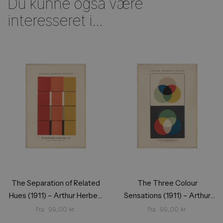
Du kunne også være
interesseret i...
The Separation of Related
The Three Colour
Hues (1911) – Arthur Herbert
Sensations (1911) – Arthur
Church
Herbert Church
Fra
99,00
kr.
Fra
99,00
kr.