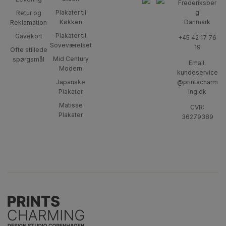
Frederiksber
Plakater til
g
Retur og
Køkken
Danmark
Reklamation
Plakater til
Gavekort
+45 42 17 76
Soveværelset
19
Ofte stillede
Mid Century
spørgsmål
Email:
Modern
kundeservice
Japanske
@printscharm
Plakater
ing.dk
Matisse
CVR:
Plakater
36279389