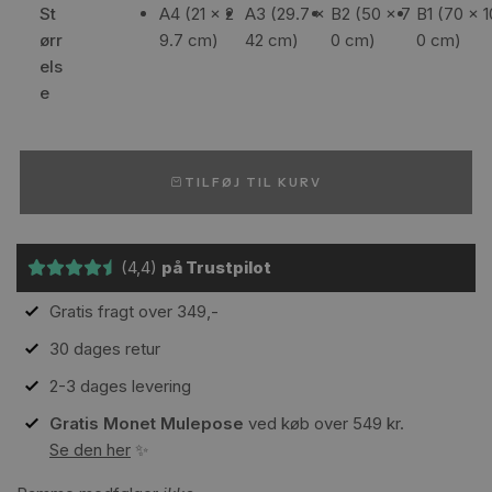
St
A4 (21 x 2
A3 (29.7 x
B2 (50 x 7
B1 (70 x 1
ørr
9.7 cm)
42 cm)
0 cm)
0 cm)
els
e
TILFØJ TIL KURV
(4,4)
på Trustpilot
Gratis fragt over 349,-
30 dages retur
2-3 dages levering
Gratis Monet Mulepose
ved køb over 549 kr.
Se den her
✨