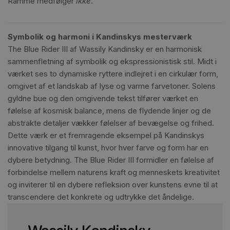
Ramme medfølger
ikke
.
Symbolik og harmoni i Kandinskys mesterværk
The Blue Rider III af Wassily Kandinsky er en harmonisk
sammenfletning af symbolik og ekspressionistisk stil. Midt i
værket ses to dynamiske ryttere indlejret i en cirkulær form,
omgivet af et landskab af lyse og varme farvetoner. Solens
gyldne bue og den omgivende tekst tilfører værket en
følelse af kosmisk balance, mens de flydende linjer og de
abstrakte detaljer vækker følelser af bevægelse og frihed.
Dette værk er et fremragende eksempel på Kandinskys
innovative tilgang til kunst, hvor hver farve og form har en
dybere betydning. The Blue Rider III formidler en følelse af
forbindelse mellem naturens kraft og menneskets kreativitet
og inviterer til en dybere refleksion over kunstens evne til at
transcendere det konkrete og udtrykke det åndelige.