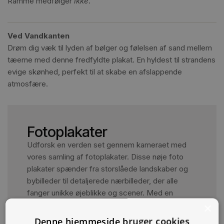
Ramme medfølger
ikke
.
Ved Vandkanten
Drøm dig væk til lyden af bølger og følelsen af sand mellem
tæerne med denne fredfyldte plakat. En hyldest til strandens
evige skønhed, perfekt til at skabe en afslappende
atmosfære.
Fotoplakater
Udforsk en verden set gennem kameraet med
vores samling af fotoplakater. Disse nøje foto
plakater spænder fra storslåede landskaber og
bybilleder til detaljerede nærbilleder, der alle
fanger unikke øjeblikke og scener. Med en
fotoplakat, kan du bringe et touch af natur, kultur
×
og æstetik ind i dit hjem eller kontor. Med en bred
Denne hjemmeside bruger cookies