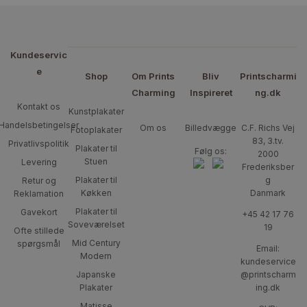
Kundeservic
e
Shop
Om Prints
Bliv
Printscharmi
Charming
Inspireret
ng.dk
Kontakt os
Kunstplakater
Handelsbetingelser
Om os
Billedvægge
C.F. Richs Vej
Fotoplakater
83, 3.tv.
Privatlivspolitik
Plakater til
Følg os:
2000
Stuen
Levering
Frederiksber
Plakater til
g
Retur og
Køkken
Danmark
Reklamation
Plakater til
Gavekort
+45 42 17 76
Soveværelset
19
Ofte stillede
Mid Century
spørgsmål
Email:
Modern
kundeservice
Japanske
@printscharm
Plakater
ing.dk
Matisse