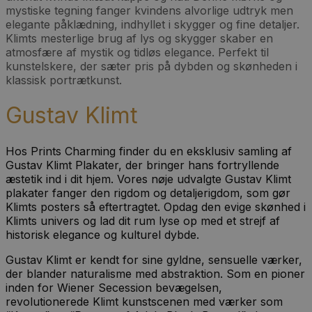
mystiske tegning fanger kvindens alvorlige udtryk men
elegante påklædning, indhyllet i skygger og fine detaljer.
Klimts mesterlige brug af lys og skygger skaber en
atmosfære af mystik og tidløs elegance. Perfekt til
kunstelskere, der sæter pris på dybden og skønheden i
klassisk portrætkunst.
Gustav Klimt
Hos Prints Charming finder du en eksklusiv samling af
Gustav Klimt Plakater, der bringer hans fortryllende
æstetik ind i dit hjem. Vores nøje udvalgte Gustav Klimt
plakater fanger den rigdom og detaljerigdom, som gør
Klimts posters så eftertragtet. Opdag den evige skønhed i
Klimts univers og lad dit rum lyse op med et strejf af
historisk elegance og kulturel dybde.
Gustav Klimt er kendt for sine gyldne, sensuelle værker,
der blander naturalisme med abstraktion. Som en pioner
inden for Wiener Secession bevægelsen,
revolutionerede Klimt kunstscenen med værker som