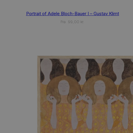
This
Portrait of Adele Bloch-Bauer I – Gustav Klimt
product
has
Fra
99,00
kr.
multiple
variants.
The
options
may
be
chosen
on
the
product
page