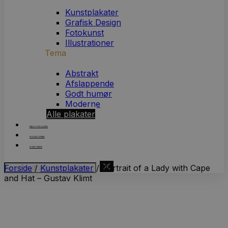
Kunstplakater
Grafisk Design
Fotokunst
Illustrationer
Tema
Abstrakt
Afslappende
Godt humør
Moderne
Alle plakater
MEST POPULÆRE
KOLLEKTIONER
KUNSTNERE
Forside
/
Kunstplakater
/ Portrait of a Lady with Cape
and Hat – Gustav Klimt