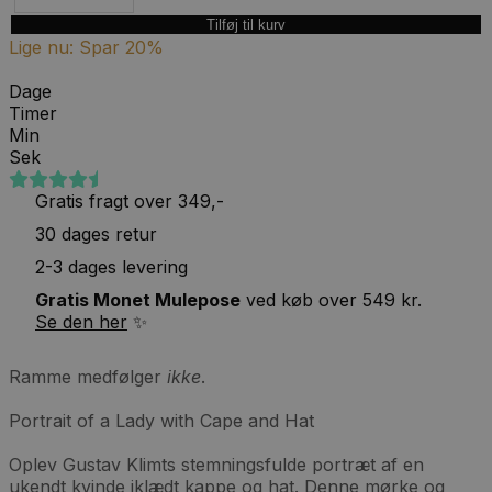
Tilføj til kurv
Lige nu: Spar 20%
Dage
Timer
Min
Sek
(4,4)
på Trustpilot
Gratis fragt over 349,-
30 dages retur
2-3 dages levering
Gratis Monet Mulepose
ved køb over 549 kr.
Se den her
✨
Ramme medfølger
ikke
.
Portrait of a Lady with Cape and Hat
Oplev Gustav Klimts stemningsfulde portræt af en
ukendt kvinde iklædt kappe og hat. Denne mørke og