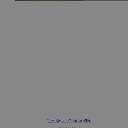
This
The Kiss – Gustav Klimt
product
has