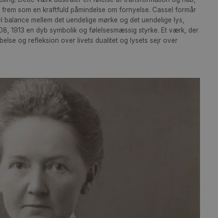
trasterne mellem mørke og lys. En dybsort baggrund og et kors
tralt symbol, mens en eksplosiv solformet lysstråle brænder s
ket med intense gule og hvide nuancer. Det dybe blå, der omslu
ber en atmosfære af mystik og spiritualitet, hvor lys og energi
rk visuel fortælling. Dette værk udstråler en følelse af transfo
r lyset bryder frem som en kraftfuld påmindelse om fornyelse.
skabe en visuel balance mellem det uendelige mørke og det uen
lket giver No. 08, 1913 en dyb symbolik og følelsesmæssig styrk
byder til fordybelse og refleksion over livets dualitet og lysets 
ket.