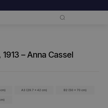
RKSOMHED
KUNSTNERE
na Cassel
o. 08, 1913 – Anna Cassel
ra
99,00
kr.
ØRRELSE
A4 (21 x 29.7 cm)
A3 (29.7 x 42 cm)
B2 (50 