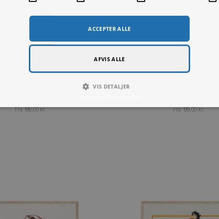
Denne hjemmeside bruger cookie
Denne hjemmeside bruger cookies til at forbedre brugeroplevelsen.
hjemmeside giver du samtykke til alle cookies i overensstemmelse med v
mere
LUT
YDEEVNE
MÅLRETNING
FUNKTIO
ENDIGE
ACCEPTER ALLE
AFVIS ALLE
VIS DETALJER
No. 04, 1911 – Anna Cassel
No. 53, 
POWERED BY COOKIESCRIPT
Fra
99,00
kr.