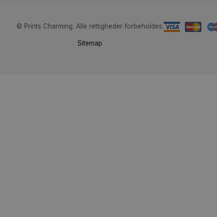
Om os
Billedv
Følg os:
en
værelset
dern
er
© Prints Charming. Alle rettigheder forbeholdes.
Sitemap