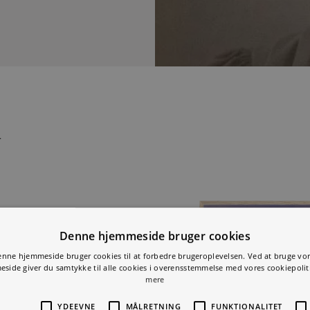
nde skikkelse i svensk kunst.
 i...