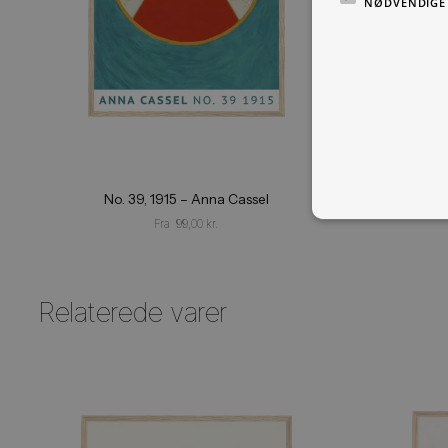
ABSO
NØDV
No. 39, 1915 – Anna Cassel
Fra
99,00
kr.