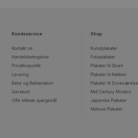
Hesitation–Déshabillé de Beer
Fra
99,00
kr.
Kundeservice
Shop