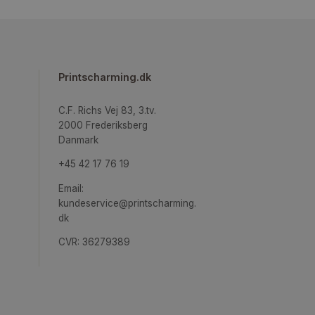
ape Ecossaise
Red Field Poppy – John
Fra
99,00
kr.
Fra
99,00
kr.
pireret
Printscharming.dk