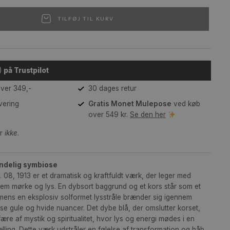
B1 (70 x 100 cm)
TILFØJ TIL KURV
(4,4)
på Trustpilot
Gratis fragt over 349,-
30 dages retur
2-3 dages levering
Gratis Monet Mulep
over 549 kr.
Se den h
mme medfølger
ikke
.
rke og lys i åndelig symbiose
a Cassels No. 08, 1913 er et dramatisk og kraftfuldt værk, der