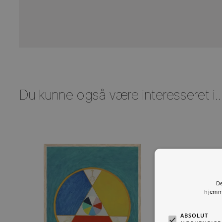
naturens skønhed, hvilket gør hende til en fascinere
SE ALLE
Du kunne også være interesseret