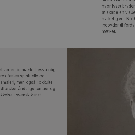
kon
cen
mør
ska
stæ
hvo
at 
hvi
ind
mør
na Cassel var en bemærkelsesværdig
t og deres fælles spirituelle og
andskabsmaleri, men også i okkulte
humor, udforsker åndelige temaer og