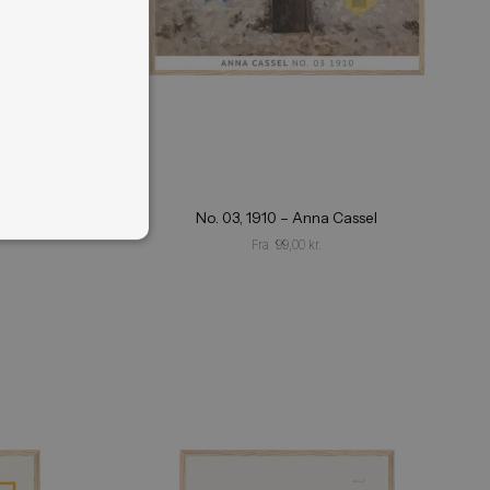
×
s
 Ved at bruge vores
ores cookiepolitik.
Læs
NALITET
UKLASSIFICEREDE
1915 – Anna Cassel
No. 03, 1910 – Anna C
Fra
99,00
kr.
Fra
99,00
kr.