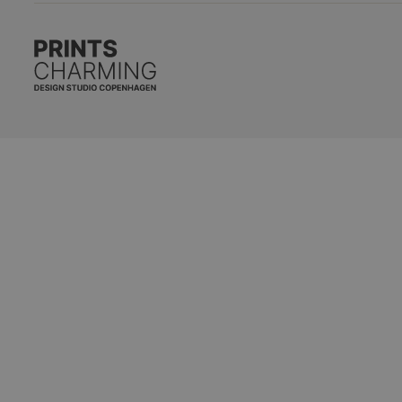
Kontakt os
Kunstplakater
Handelsbetingelser
Fotoplakater
Privatlivspolitik
Plakater til Stuen
Levering
Plakater til Køkk
Retur og Reklamation
Plakater til Sove
Gavekort
Mid Century Mo
Ofte stillede spørgsmål
Japanske Plakat
Matisse Plakater