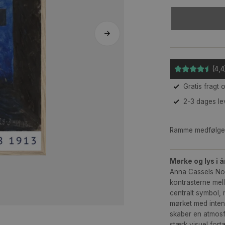
Ra
Mø
Ann