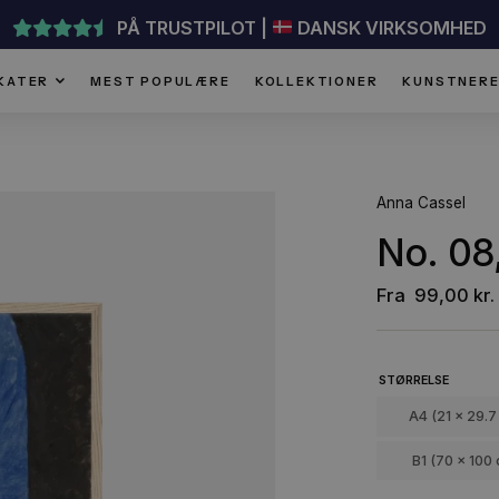
PÅ TRUSTPILOT |
DANSK VI
PLAKATER
MEST POPULÆRE
KOLLEKTIONER
An
N
F
ST