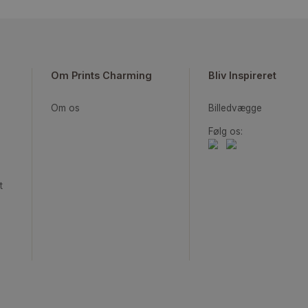
Les Gorgerettes 01
La C
Fra
99,00
kr.
Om Prints Charming
Bliv Ins