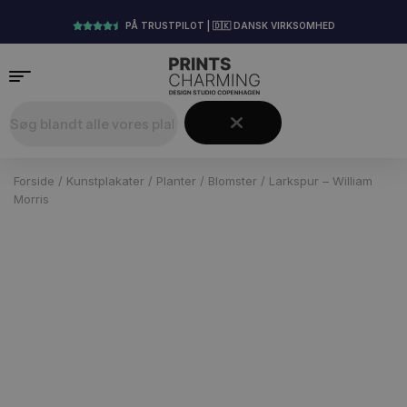
PÅ TRUSTPILOT | 🇩🇰 DANSK VIRKSOMHED
Forside
/
Kunstplakater
/
Planter
/
Blomster
/ Larkspur – William
Morris