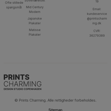
Soveværelset
19
Ofte stillede
Mid Century
spørgsmål
Email:
Modern
kundeservice
Japanske
@printscharm
Plakater
ing.dk
Matisse
CVR:
Plakater
36279389
© Prints Charming. Alle rettigheder forbeholdes.
Sitemap