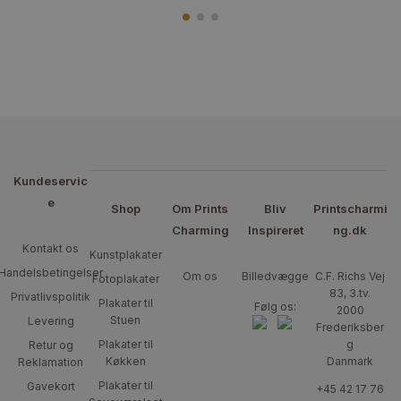
Kundeservic
e
Shop
Om Prints
Bliv
Printscharmi
Charming
Inspireret
ng.dk
Kontakt os
Kunstplakater
Handelsbetingelser
Om os
Billedvægge
C.F. Richs Vej
Fotoplakater
83, 3.tv.
Privatlivspolitik
Plakater til
Følg os:
2000
Stuen
Levering
Frederiksber
Plakater til
g
Retur og
Køkken
Danmark
Reklamation
Plakater til
Gavekort
+45 42 17 76