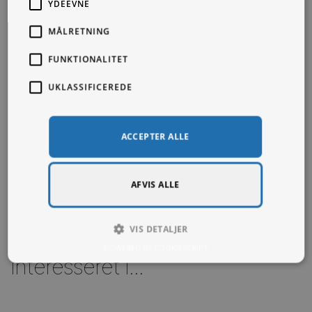
YDEEVNE
MÅLRETNING
FUNKTIONALITET
UKLASSIFICEREDE
ACCEPTER ALLE
AFVIS ALLE
VIS DETALJER
Du kunne også være
POWERED BY COOKIESCRIPT
interesseret i...