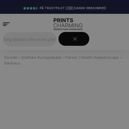
PÅ TRUSTPILOT | 🇩🇰 DANSK VIRKSOMHED
Forside
/
Grafiske Kunstplakater
/
Farver
/ Kinetic Kaleidoscope –
Bauhaus