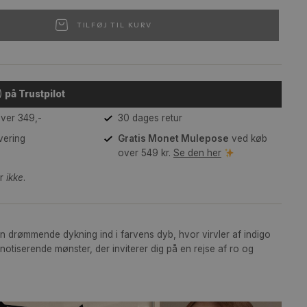
B1 (70 x 100 cm)
TILFØJ TIL KURV
(4,4)
på Trustpilot
Gratis fragt over 349,-
30 dages retur
2-3 dages levering
Gratis Monet Mulep
over 549 kr.
Se den h
mme medfølger
ikke
.
igo Virvler
igo Swirls er en drømmende dykning ind i farvens dyb, hvor virv