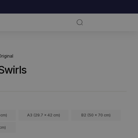
RKSOMHED
KUNSTNERE
nts Charming Original
ndigo Swirls
ra
99,00
kr.
ØRRELSE
A4 (21 x 29.7 cm)
A3 (29.7 x 42 cm)
B2 (50 