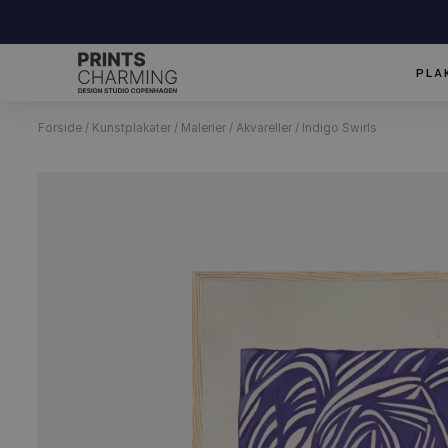
Forside
/
Kunstplakater
/
Malerier
/
Akvareller
/ Indigo Swirls
ater
Grafisk
Illustationer
Design