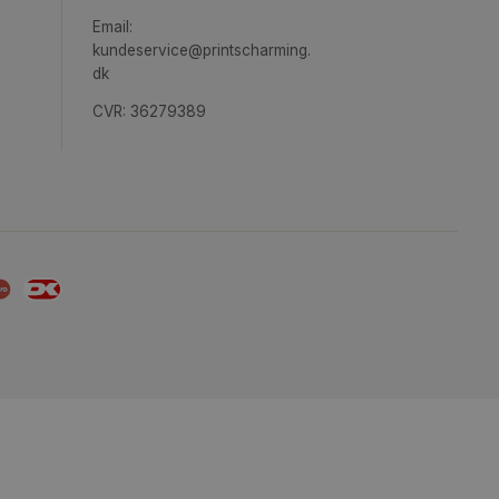
pireret
Printscharming.dk
ægge
C.F. Richs Vej 83, 3.tv.
2000 Frederiksberg
Danmark
+45 42 17 76 19
Email:
kundeservice@printscharming.
dk
CVR: 36279389