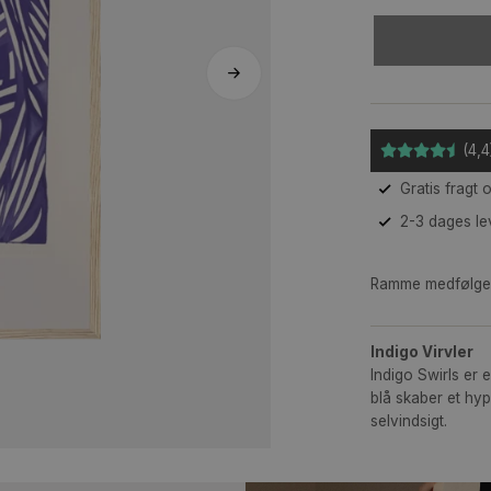
Ra
Ind
Ind