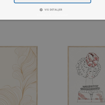
LUT
YDEEVNE
MÅLRETNING
FUNKTIO
ENDIGE
ACCEPTER ALLE
spers of the Afternoon – Contours of
The 
Quietude
AFVIS ALLE
Fra
99,00
kr.
VIS DETALJER
POWERED BY COOKIESCRIPT