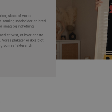
blå
sel
 kunstværker, skabt af vores
g. Vores samling indeholder en bred
til enhver smag og indretning.
otiver med et twist, er hver eneste
r kunst. Vores plakater er ikke blot
l live, og som reflekterer din