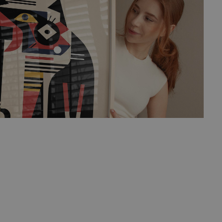
 skaber et hypnotiserende mønster, der inviterer dig på en rejse
vindsigt.