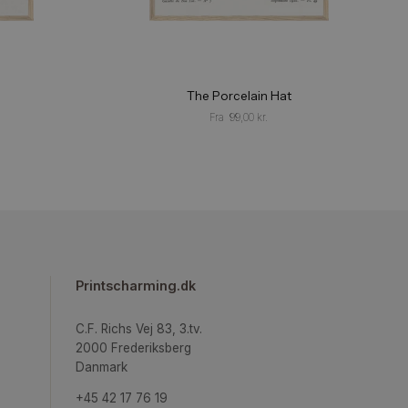
Gorgerettes 01
The Porcelain Ha
Fra
99,00
kr.
Fra
99,00
kr.