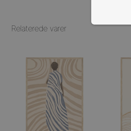
ABSO
NØDV
Yellow Harmony
Whi
Fra
99,00
kr.
Relaterede varer