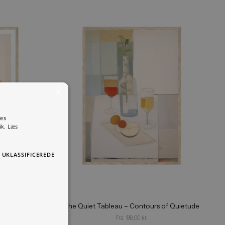
×
s
 Ved at bruge vores
ores cookiepolitik.
Læs