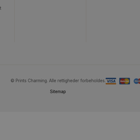
Om Prints Charming
Bliv Ins
Om os
Billedv
Følg os:
en
værelset
dern
er