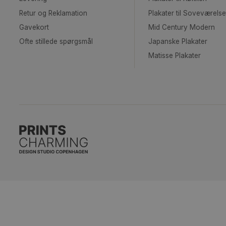
Kundeservice
Shop
Kontakt os
Kunstplakater
Handelsbetingelser
Fotoplakater
Privatlivspolitik
Plakater til Stuen
Levering
Plakater til Køkk
Retur og Reklamation
Plakater til Sove
Gavekort
Mid Century Mo
Ofte stillede spørgsmål
Japanske Plakat
Matisse Plakater