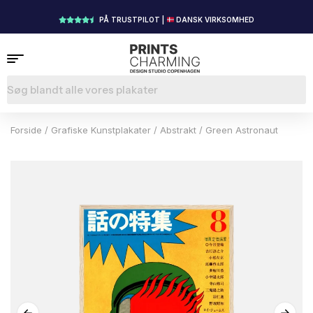
PÅ TRUSTPILOT |
DANSK VIRKSOMHED
Forside
/
Grafiske Kunstplakater
/
Abstrakt
/ Green Astronaut