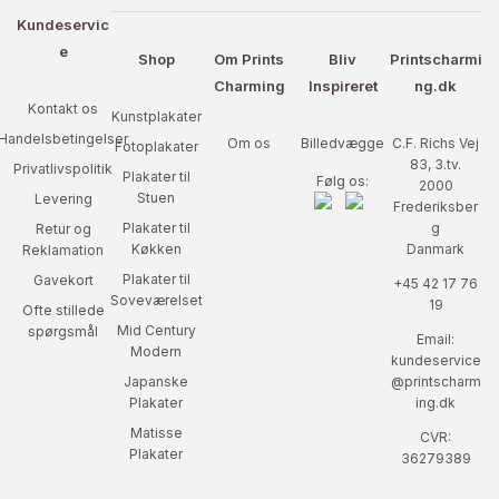
Kundeservic
e
Shop
Om Prints
Bliv
Printscharmi
Charming
Inspireret
ng.dk
Kontakt os
Kunstplakater
Handelsbetingelser
Om os
Billedvægge
C.F. Richs Vej
Fotoplakater
83, 3.tv.
Privatlivspolitik
Plakater til
Følg os:
2000
Stuen
Levering
Frederiksber
Plakater til
g
Retur og
Køkken
Danmark
Reklamation
Plakater til
Gavekort
+45 42 17 76
Soveværelset
19
Ofte stillede
Mid Century
spørgsmål
Email:
Modern
kundeservice
Japanske
@printscharm
Plakater
ing.dk
Matisse
CVR:
Plakater
36279389