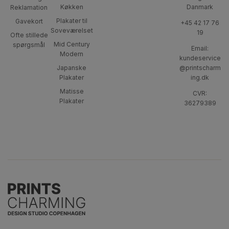
Køkken
Danmark
Reklamation
Plakater til
Gavekort
+45 42 17 76
Soveværelset
19
Ofte stillede
Mid Century
spørgsmål
Email:
Modern
kundeservice
Japanske
@printscharm
Plakater
ing.dk
Matisse
CVR:
Plakater
36279389