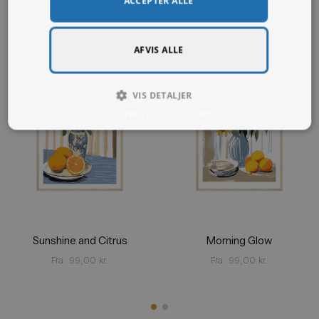
ACCEPTER ALLE
interesseret i...
AFVIS ALLE
VIS DETALJER
POWERED BY COOKIESCRIPT
Sunshine and Citrus
Morning Glow
Fra
99,00
kr.
Fra
99,00
kr.