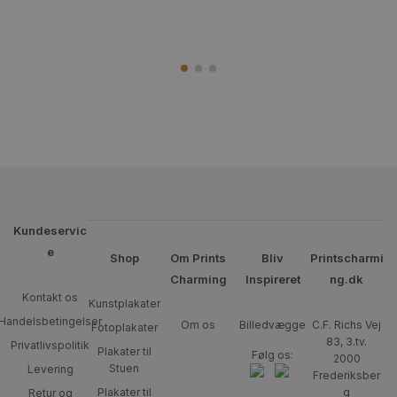
Kundeservic
e
Shop
Om Prints
Bliv
Printscharmi
Charming
Inspireret
ng.dk
Kontakt os
Kunstplakater
Handelsbetingelser
Om os
Billedvægge
C.F. Richs Vej
Fotoplakater
83, 3.tv.
Privatlivspolitik
Plakater til
Følg os:
2000
Stuen
Levering
Frederiksber
Plakater til
g
Retur og