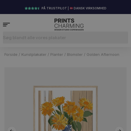
PÅ TRUSTPILOT |
DANSK VIRKSOMHED
Forside
/
Kunstplakater
/
Planter
/
Blomster
/ Golden Afternoon