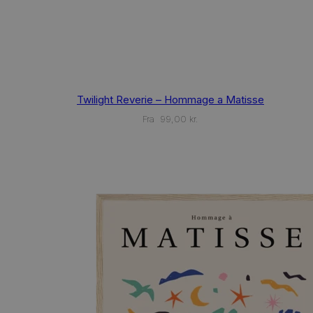
This
Twilight Reverie – Hommage a Matisse
product
has
Fra
99,00
kr.
multiple
variants.
The
options
may
be
chosen
on
the
product
page