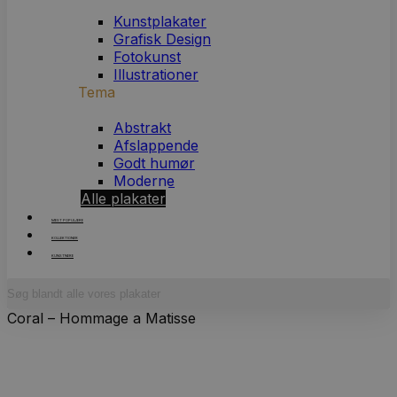
Kunstplakater
Grafisk Design
Fotokunst
Illustrationer
Tema
Abstrakt
Afslappende
Godt humør
Moderne
Alle plakater
MEST POPULÆRE
KOLLEKTIONER
KUNSTNERE
Forside
/
Kunstplakater
/
Planter
/
Blomster
/ Cerulean
Coral – Hommage a Matisse