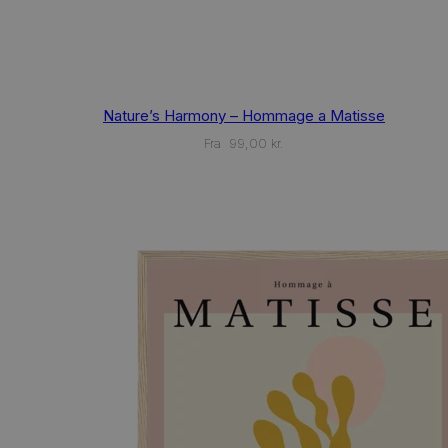
This
Nature’s Harmony – Hommage a Matisse
product
has
Fra
99,00
kr.
multiple
variants.
The
options
may
be
chosen
on
the
product
page