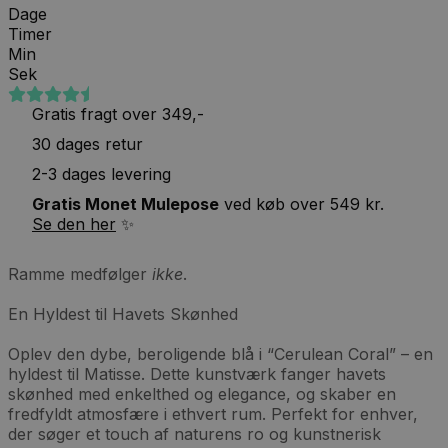
Dage
Timer
Min
Sek
(4,4)
på Trustpilot
Gratis fragt over 349,-
30 dages retur
2-3 dages levering
Gratis Monet Mulepose
ved køb over 549 kr.
Se den her
✨
Ramme medfølger
ikke
.
En Hyldest til Havets Skønhed
Oplev den dybe, beroligende blå i “Cerulean Coral” – en
hyldest til Matisse. Dette kunstværk fanger havets
skønhed med enkelthed og elegance, og skaber en
fredfyldt atmosfære i ethvert rum. Perfekt for enhver,
der søger et touch af naturens ro og kunstnerisk