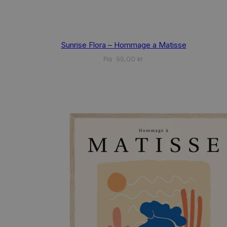
This
Sunrise Flora – Hommage a Matisse
product
has
Fra
99,00
kr.
multiple
variants.
The
options
may
be
chosen
on
the
product
page