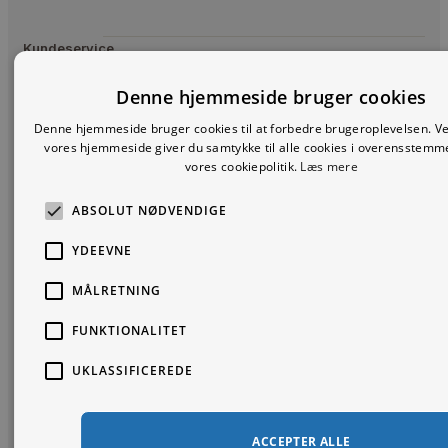
Kundeservice
Shop
Om Prints
Bliv
Printscharming
Denne hjemmeside bruger cookies
Kontakt os
Charming
Inspireret
Denne hjemmeside bruger cookies til at forbedre brugeroplevelsen. V
Handelsbetingelser
Kunstplakater
C.F. Richs Vej
vores hjemmeside giver du samtykke til alle cookies i overensstem
83, 3.tv.
Om os
Billedvægge
Privatlivspolitik
Fotoplakater
vores cookiepolitik.
Læs mere
2000
Levering
Frederiksberg
Plakater til
Følg os:
Danmark
Stuen
ABSOLUT NØDVENDIGE
Retur og
+45 42 17 76
Reklamation
Plakater til
19
YDEEVNE
Køkken
Gavekort
Email:
Plakater til
kundeservice@pr
MÅLRETNING
Ofte stillede
Soveværelset
spørgsmål
CVR:
36279389
FUNKTIONALITET
Mid Century
Modern
UKLASSIFICEREDE
Japanske
Plakater
Matisse
ACCEPTER ALLE