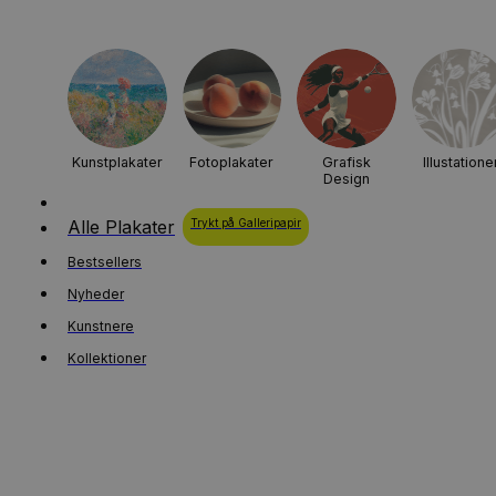
Kunstplakater
Fotoplakater
Grafisk
Illustatione
Design
Alle Plakater
Trykt på Galleripapir
Bestsellers
Nyheder
Kunstnere
Kollektioner