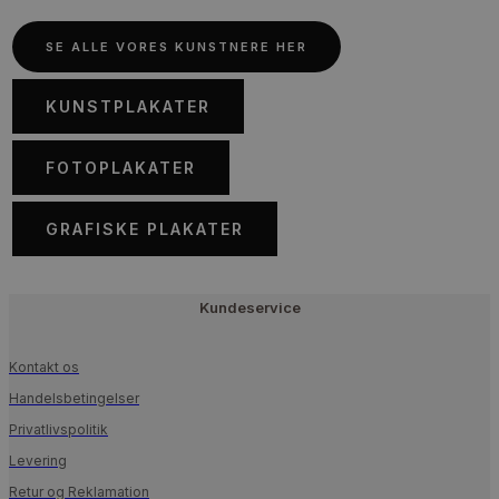
be
chosen
SE ALLE VORES KUNSTNERE HER
on
the
KUNSTPLAKATER
product
page
FOTOPLAKATER
GRAFISKE PLAKATER
Kundeservice
Kontakt os
Handelsbetingelser
Privatlivspolitik
Levering
Retur og Reklamation