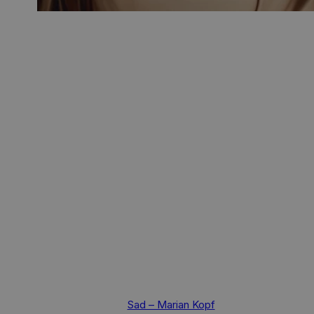
This
Sad – Marian Kopf
product