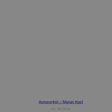
This
Autoportret – Marian Kopf
product
has
Fra
99,00
kr.