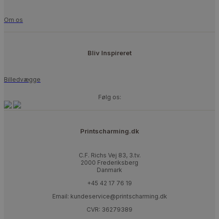
Om os
Bliv Inspireret
Billedvægge
Følg os:
Printscharming.dk
C.F. Richs Vej 83, 3.tv.
2000 Frederiksberg
Danmark
+45 42 17 76 19
Email: kundeservice@printscharming.dk
CVR: 36279389