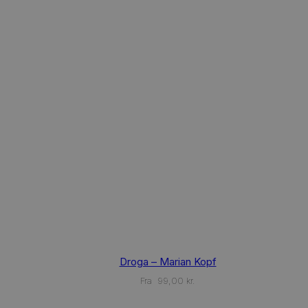
This
Droga – Marian Kopf
product
has
Fra
99,00
kr.
multiple
variants.