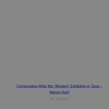
This
Composition After the ‘Modern’ Exhibition in Tpsp –
product
has
Marian Kopf
multiple
Fra
99,00
kr.
variants.
The