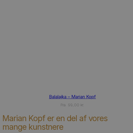
This
Balalajka – Marian Kopf
product
has
Fra
99,00
kr.
multiple
variants.
Marian Kopf er en del af vores
The
mange kunstnere
options
may