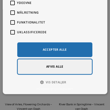
YDEEVNE
The Dream – Henri Rousseau
Fight between a Tiger and a Buffalo –
MÅLRETNING
Henri Rousseau
Fra
99,00
kr.
Fra
99,00
kr.
FUNKTIONALITET
UKLASSIFICEREDE
ACCEPTER ALLE
AFVIS ALLE
VIS DETALJER
POWERED BY COOKIESCRIPT
View of Arles, Flowering Orchards –
River Bank in Springtime – Vincent
Vincent van Gogh
van Gogh