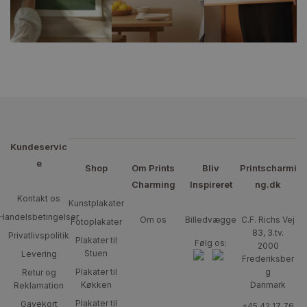
Kundeservic
e
Shop
Om Prints
Bliv
Printscharmi
Charming
Inspireret
ng.dk
Kontakt os
Kunstplakater
Handelsbetingelser
Om os
Billedvægge
C.F. Richs Vej
Fotoplakater
83, 3.tv.
Privatlivspolitik
Plakater til
Følg os:
2000
Stuen
Levering
Frederiksber
Plakater til
g
Retur og
Køkken
Danmark
Reklamation
Plakater til
Gavekort
+45 42 17 76