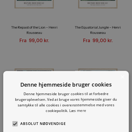
The Repast of the Lion – Henri
The Equatorial Jungle – Henri
Rousseau
Rousseau
Fra
99,00
kr.
Fra
99,00
kr.
×
Denne hjemmeside bruger cookies
Denne hjemmeside bruger cookies til at forbedre
brugeroplevelsen. Ved at bruge vores hjemmeside giver du
samtykke til alle cookies i overensstemmelse med vores
cookiepolitik.
Læs mere
ABSOLUT NØDVENDIGE