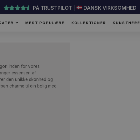
PÅ TRUSTPILOT |
DANSK VI
PLAKATER
MEST POPULÆRE
KOLLEKTIONER
erkategori inden for vores
r, der fanger essensen af
 fremhæver den unikke skønhed og
rejf af urban charme til din bolig med
kater.