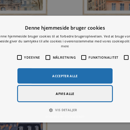
Denne hjemmeside bruger cookie
Denne hjemmeside bruger cookies til at forbedre brugeroplevelsen.
Morning Light in Montmartre
La V
hjemmeside giver du samtykke til alle cookies i overensstemmelse med v
mere
Fra
99,00
kr.
Fr
LUT
YDEEVNE
MÅLRETNING
FUNKTIO
ENDIGE