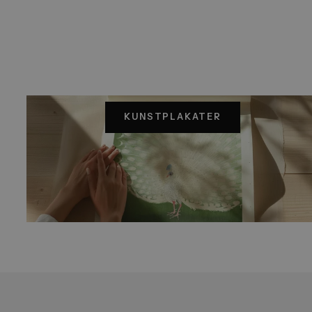
Cafe Terrace at Night – Vincent van Gogh
Fra
99,00
kr.