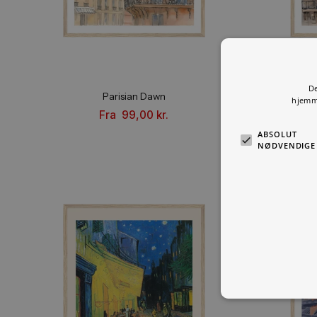
Parisian Dawn
Fra
99,00
kr.
ABSO
NØDV