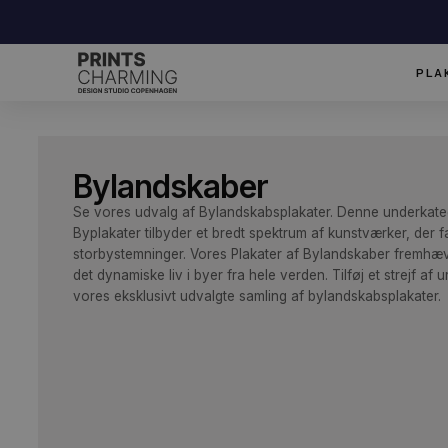
Bylandskaber
Se vores udvalg af Bylandskabsplakater. Denne und
Byplakater tilbyder et bredt spektrum af kunstværke
storbystemninger. Vores Plakater af Bylandskaber
ater
Grafisk
Illustationer
det dynamiske liv i byer fra hele verden. Tilføj et st
vores eksklusivt udvalgte samling af bylandskabspla
Design