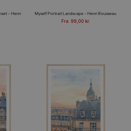
tower in the sunset – Henri
Myself Portrait Landscape – H
Rousseau
Fra
99,00
kr.
a
99,00
kr.