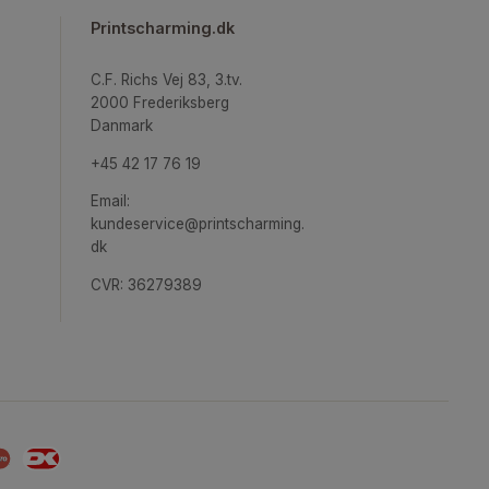
GRAFISKE PLAKATER
pireret
Printscharming.dk
ægge
C.F. Richs Vej 83, 3.tv.