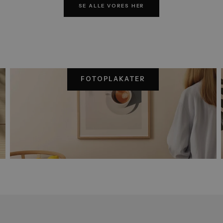
Paris Golden Hour 01
Fra
99,00
kr.
Bylandskaber er en del af vore
SE ALLE VORES HER