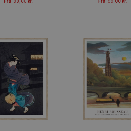
Colorful Architecture – Paul Klee
Côte de Pro
Fra
99,00
kr.
Fr