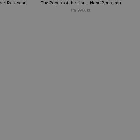
th Monkeys – Henri Rousseau
The Repast of the Lion – He
Fra
99,00
kr.
Fra
99,00
kr.