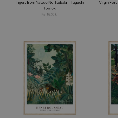
Tigers from Yatsuo No Tsubaki – Taguchi
Virg
Tomoki
Fra
99,00
kr.