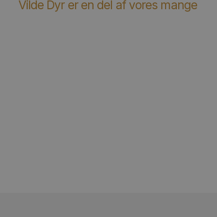
The Equatorial Jungle – Henri Rousseau
Figh
Fra
99,00
kr.
Vilde Dyr er en del af vores mang