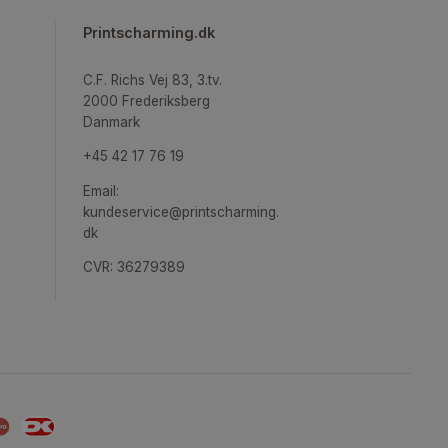
pireret
Printscharming.dk
ægge
C.F. Richs Vej 83, 3.tv.